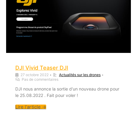
DJI Vivid Teaser DJI
27 octobre 2022
•
Actualités sur les drones
•
Pas de commentaires
DJI nous annonce la sortie d'un nouveau drone pour
le 25.08.2022 . Fait pour voler !
Lire l'article →