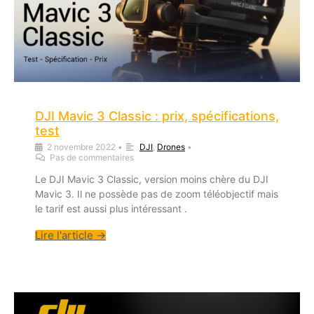
DJI Mavic 3 Classic : prix, spécifications,
test
2 novembre 2022
•
DJI
,
Drones
•
Pas de commentaires
Le DJI Mavic 3 Classic, version moins chère du DJI
Mavic 3. Il ne possède pas de zoom téléobjectif mais
le tarif est aussi plus intéressant .
Lire l'article →