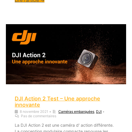
Lire l'article →
DJI Action 2 Test – Une approche
innovante
8 novembre 2021
•
Caméras embarquées
,
DJI
•
Pas de commentaires
La DJI Action 2 est une caméra d' action différente.
La conception modulaire compacte repousse les