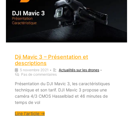
Dji Mavic 3 – Présentation et
descriptions
5 novembre 2021
•
Actualités sur les drones
•
Pas de commentaires
Présentation du DJI Mavic 3, les caractéristiques
technique et son tarif. DJI Mavic 3 propose une
caméra 4/3 CMOS Hasselblad et 46 minutes de
temps de vol
Lire l'article →