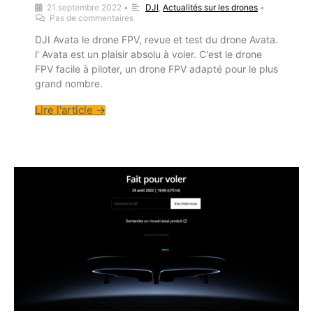
21 septembre 2022
•
DJI
,
Actualités sur les drones
•
Pas de commentaires
DJI Avata le drone FPV, revue et test du drone Avata.
l' Avata est un plaisir absolu à voler. C'est le drone
FPV facile à piloter, un drone FPV adapté pour le plus
grand nombre.
Lire l'article →