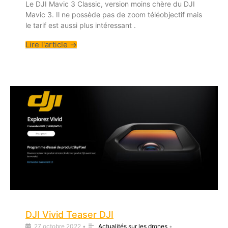
Le DJI Mavic 3 Classic, version moins chère du DJI
Mavic 3. Il ne possède pas de zoom téléobjectif mais
le tarif est aussi plus intéressant .
Lire l'article →
DJI Vivid Teaser DJI
27 octobre 2022
•
Actualités sur les drones
•