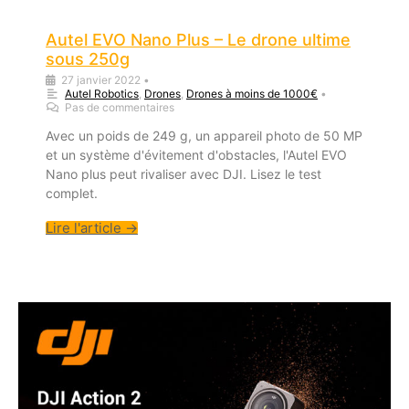
Autel EVO Nano Plus – Le drone ultime
sous 250g
27 janvier 2022
•
Autel Robotics
,
Drones
,
Drones à moins de 1000€
•
Pas de commentaires
Avec un poids de 249 g, un appareil photo de 50 MP
et un système d'évitement d'obstacles, l'Autel EVO
Nano plus peut rivaliser avec DJI. Lisez le test
complet.
Lire l'article →