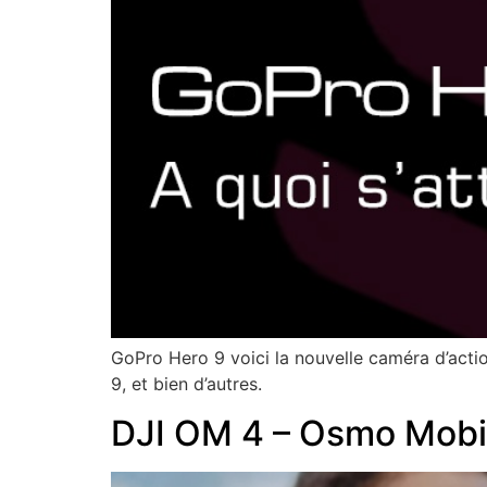
GoPro Hero 9 voici la nouvelle caméra d’acti
9, et bien d’autres.
DJI OM 4 – Osmo Mobi