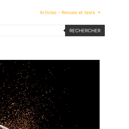
s embarquées
Articles – Revues et tests
RECHERCHER