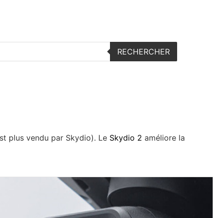
s embarquées
Articles – Revues et tests
RECHERCHER
est plus vendu par Skydio). Le
Skydio 2
améliore la