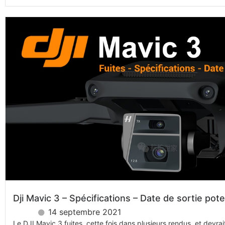
Dji Mavic 3 – Spécifications – Date de sortie pote
14 septembre 2021
Le DJI Mavic 3 fuites, cette fois dans plusieurs rendus, et devrai