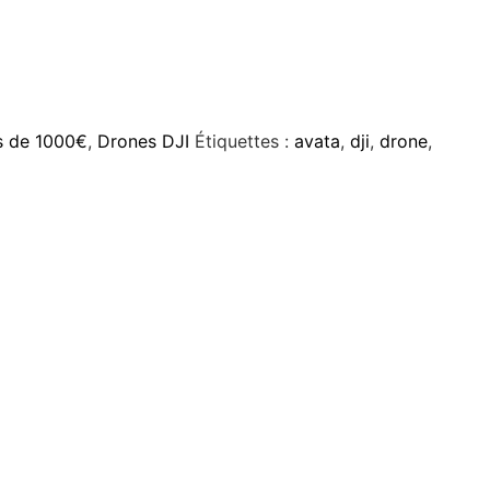
s de 1000€
,
Drones DJI
Étiquettes :
avata
,
dji
,
drone
,