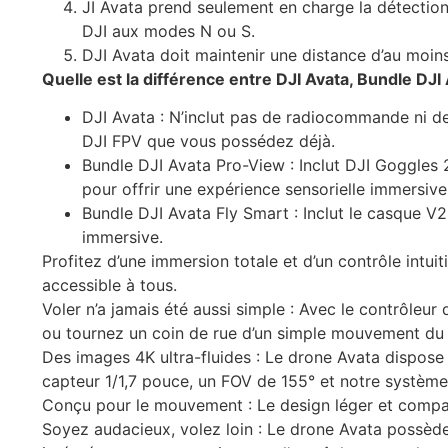
JI Avata prend seulement en charge la détection
DJI aux modes N ou S.
DJI Avata doit maintenir une distance d’au moin
Quelle est la différence entre DJI Avata, Bundle DJI
DJI Avata : N’inclut pas de radiocommande ni d
DJI FPV que vous possédez déjà.
Bundle DJI Avata Pro-View : Inclut DJI Goggles 2
pour offrir une expérience sensorielle immersive a
Bundle DJI Avata Fly Smart : Inclut le casque V
immersive.
Profitez d’une immersion totale et d’un contrôle intu
accessible à tous.
Voler n’a jamais été aussi simple : Avec le contrôleur
ou tournez un coin de rue d’un simple mouvement du 
Des images 4K ultra-fluides : Le drone Avata dispose
capteur 1/1,7 pouce, un FOV de 155° et notre système 
Conçu pour le mouvement : Le design léger et compact
Soyez audacieux, volez loin : Le drone Avata possède