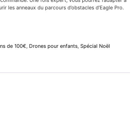
élécommande. Une fois expert, vous pourrez l’adapter à
urir les anneaux du parcours d’obstacles d’Eagle Pro.
ns de 100€
,
Drones pour enfants
,
Spécial Noël