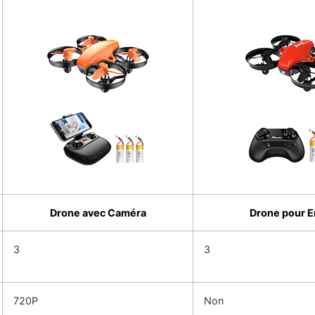
Drone avec Caméra
Drone pour E
3
3
720P
Non