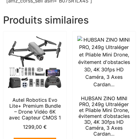
[amz_corss_sell asin=”B07SR1LX4S”]
Produits similaires
HUBSAN ZINO MINI
Autel Robotics Evo
PRO, 249g Ultraléger
Lite+ Premium Bundle
et Pliable Mini Drone,
– Drone Vidéo 6K
évitement d’obstacles
avec Capteur CMOS 1
3D, 4K 30fps HD
1299,00
€
Caméra, 3 Axes
Cardan…