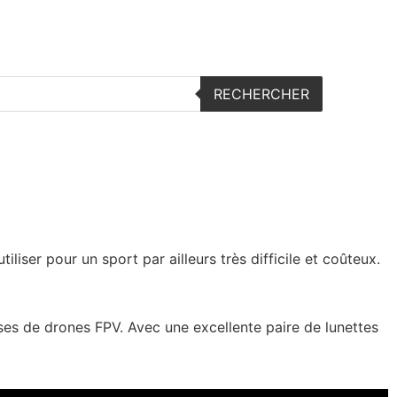
s embarquées
Articles – Revues et tests
RECHERCHER
liser pour un sport par ailleurs très difficile et coûteux.
es de drones FPV. Avec une excellente paire de lunettes