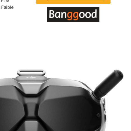
, FOV
 Faible