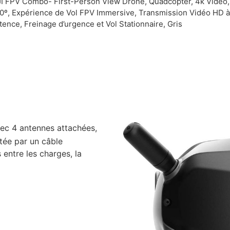
I FPV Combo- First-Person View Drone, Quadcopter, 4k Vidéo
0º, Expérience de Vol FPV Immersive, Transmission Vidéo HD à
tence, Freinage d’urgence et Vol Stationnaire, Gris
c 4 antennes attachées,
tée par un câble
entre les charges, la