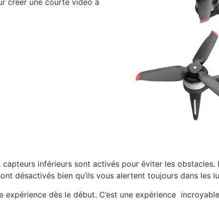
r créer une courte vidéo à
les capteurs inférieurs sont activés pour éviter les obstacl
nt désactivés bien qu’ils vous alertent toujours dans les lu
te expérience dès le début. C’est une expérience incroyabl