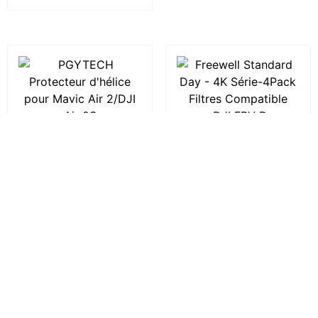
PGYTECH Protecteur
Freewell Standard Day
d’hélice pour Mavic Air
– 4K Série-4Pack
2/DJI Air 2S
Filtres Compatible
avec DJI FPV Drone
10,36
€
62,74
€
Acheter le produit
Acheter le produit